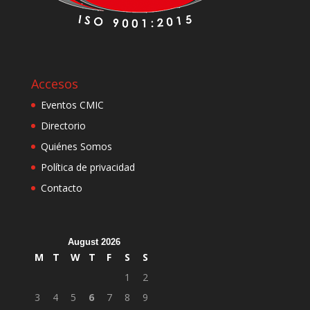
Accesos
Eventos CMIC
Directorio
Quiénes Somos
Política de privacidad
Contacto
August 2026
M
T
W
T
F
S
S
1
2
3
4
5
6
7
8
9