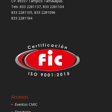
CP. 89337 Tampico Tamaulipas.
Tels: 833 2281137, 833 2281104
833 2281105, 833 2281096
833 2281184
Accesos
Eventos CMIC
Directorio