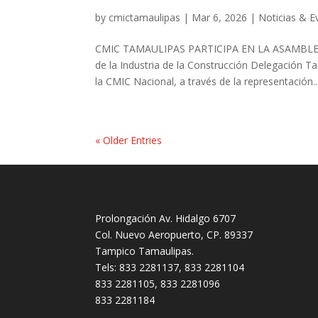
by
cmictamaulipas
|
Mar 6, 2026
|
Noticias & E
CMIC TAMAULIPAS PARTICIPA EN LA ASAMBLE
de la Industria de la Construcción Delegación T
la CMIC Nacional, a través de la representación..
« Older Entries
Prolongación Av. Hidalgo 6707
Col. Nuevo Aeropuerto, CP. 89337
Tampico Tamaulipas.
Tels: 833 2281137, 833 2281104
833 2281105, 833 2281096
833 2281184