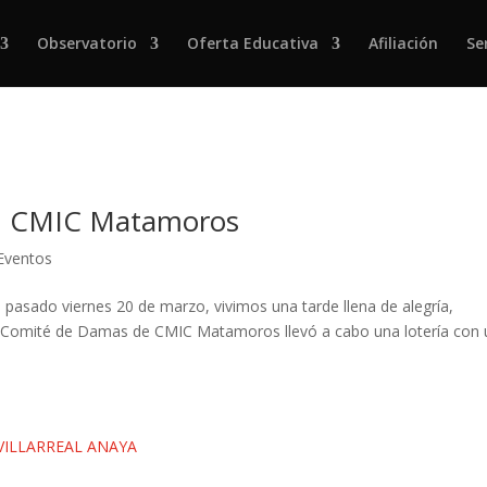
Observatorio
Oferta Educativa
Afiliación
Se
en CMIC Matamoros
 Eventos
asado viernes 20 de marzo, vivimos una tarde llena de alegría,
El Comité de Damas de CMIC Matamoros llevó a cabo una lotería con 