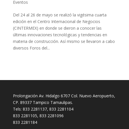
Eventos
Del 24 al 26 de mayo se realizó la vigésima cuarta
edición en el Centro Internacional de Negocios
(CINTERMEX) en donde se dieron a conocer las
últimas innovaciones tecnológicas y tendencias en
materia de construcción. Así mismo se llevaron a cabo
diversos Foros del...
Prolongación Av. Hidalgo 6707 Col. Nuevo Aeropuerto,
CP. 89337 Tampico Tamaulipas.
Tels: 833 2281137, 833 2281104
833 2281105, 833 2281096
833 2281184