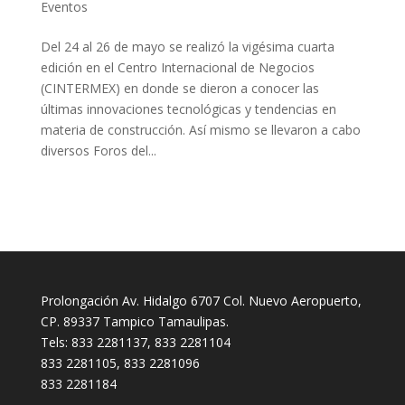
Eventos
Del 24 al 26 de mayo se realizó la vigésima cuarta
edición en el Centro Internacional de Negocios
(CINTERMEX) en donde se dieron a conocer las
últimas innovaciones tecnológicas y tendencias en
materia de construcción. Así mismo se llevaron a cabo
diversos Foros del...
Prolongación Av. Hidalgo 6707 Col. Nuevo Aeropuerto,
CP. 89337 Tampico Tamaulipas.
Tels: 833 2281137, 833 2281104
833 2281105, 833 2281096
833 2281184