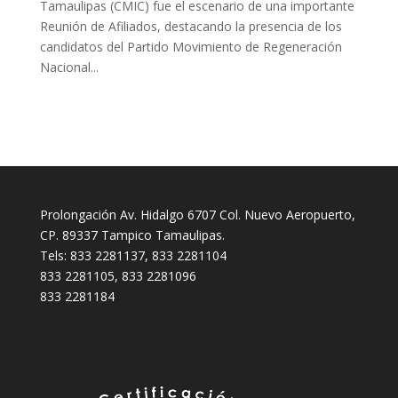
Tamaulipas (CMIC) fue el escenario de una importante
Reunión de Afiliados, destacando la presencia de los
candidatos del Partido Movimiento de Regeneración
Nacional...
Prolongación Av. Hidalgo 6707 Col. Nuevo Aeropuerto,
CP. 89337 Tampico Tamaulipas.
Tels: 833 2281137, 833 2281104
833 2281105, 833 2281096
833 2281184