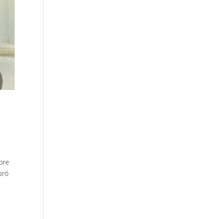
bre
bró