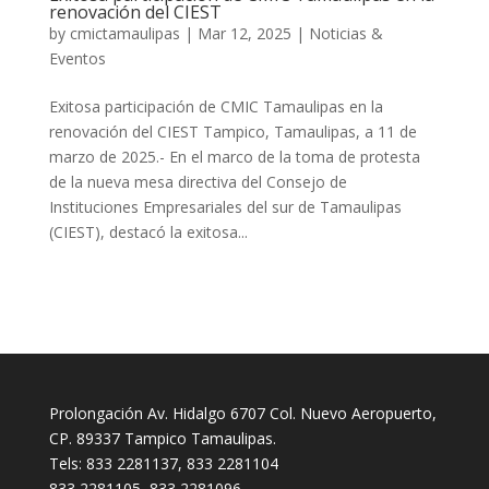
renovación del CIEST
by
cmictamaulipas
|
Mar 12, 2025
|
Noticias &
Eventos
Exitosa participación de CMIC Tamaulipas en la
renovación del CIEST Tampico, Tamaulipas, a 11 de
marzo de 2025.- En el marco de la toma de protesta
de la nueva mesa directiva del Consejo de
Instituciones Empresariales del sur de Tamaulipas
(CIEST), destacó la exitosa...
Prolongación Av. Hidalgo 6707 Col. Nuevo Aeropuerto,
CP. 89337 Tampico Tamaulipas.
Tels: 833 2281137, 833 2281104
833 2281105, 833 2281096