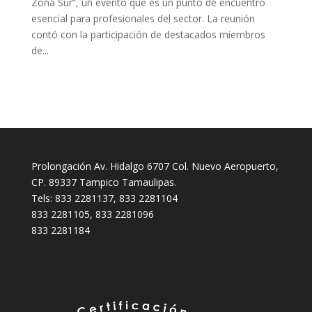
Zona Sur”, un evento que es un punto de encuentro
esencial para profesionales del sector. La reunión
contó con la participación de destacados miembros
de...
Prolongación Av. Hidalgo 6707 Col. Nuevo Aeropuerto,
CP. 89337 Tampico Tamaulipas.
Tels: 833 2281137, 833 2281104
833 2281105, 833 2281096
833 2281184