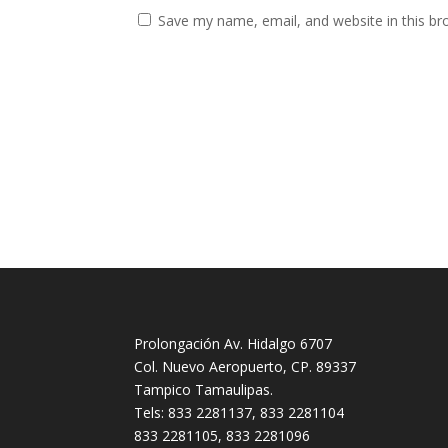
Save my name, email, and website in this br
Prolongación Av. Hidalgo 6707
Col. Nuevo Aeropuerto, CP. 89337
Tampico Tamaulipas.
Tels: 833 2281137, 833 2281104
833 2281105, 833 2281096