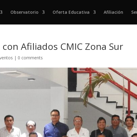
Observatorio
Oferta Educativa
Afiliación
Se
 con Afiliados CMIC Zona Sur
Eventos
|
0 comments