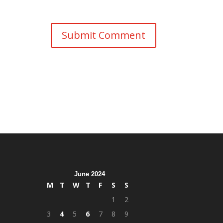
June 2024
M
T
W
T
F
S
S
1
2
3
4
5
6
7
8
9