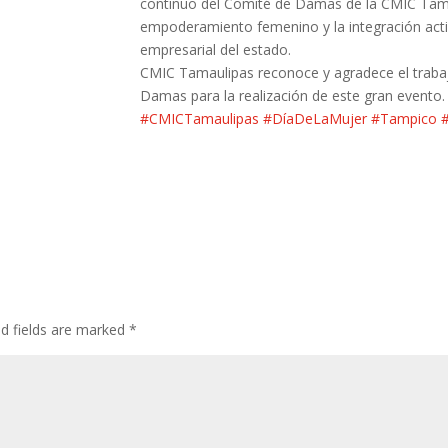
continuo del Comité de Damas de la CMIC Tamau
empoderamiento femenino y la integración activa
empresarial del estado.
CMIC Tamaulipas reconoce y agradece el trabajo
Damas para la realización de este gran evento.
#CMICTamaulipas
#DíaDeLaMujer
#Tampico
ed fields are marked
*