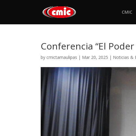
CMIC
Conferencia “El Poder 
by
cmictamaulipas
|
Mar 20, 2025
|
Noticias &