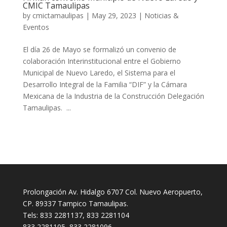
CMIC Tamaulipas
by
cmictamaulipas
|
May 29, 2023
|
Noticias &
Eventos
El día 26 de Mayo se formalizó un convenio de
colaboración Interinstitucional entre el Gobierno
Municipal de Nuevo Laredo, el Sistema para el
Desarrollo Integral de la Familia “DIF” y la Cámara
Mexicana de la Industria de la Construcción Delegación
Tamaulipas. ...
Prolongación Av. Hidalgo 6707 Col. Nuevo Aeropuerto,
CP. 89337 Tampico Tamaulipas.
Tels: 833 2281137, 833 2281104
833 2281105, 833 2281096