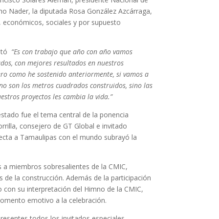
cho Nader, la diputada Rosa González Azcárraga,
s, económicos, sociales y por supuesto
entó
“Es con trabajo que año con año vamos
ados, con mejores resultados en nuestros
 pero como he sostenido anteriormente, si vamos a
o son los metros cuadrados construidos, sino las
estros proyectos les cambia la vida.”
stado fue el tema central de la ponencia
orrilla, consejero de GT Global e invitado
ecta a Tamaulipas con el mundo subrayó la
 a miembros sobresalientes de la CMIC,
 de la construcción. Además de la participación
o con su interpretación del Himno de la CMIC,
momento emotivo a la celebración.
esentes todos los invitados especiales,