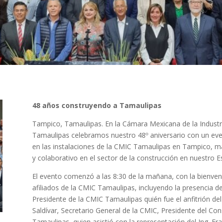
48 años construyendo a Tamaulipas
Tampico, Tamaulipas. En la Cámara Mexicana de la Industr
Tamaulipas celebramos nuestro 48º aniversario con un ev
en las instalaciones de la CMIC Tamaulipas en Tampico, ma
y colaborativo en el sector de la construcción en nuestro E
El evento comenzó a las 8:30 de la mañana, con la bienveni
afiliados de la CMIC Tamaulipas, incluyendo la presencia d
Presidente de la CMIC Tamaulipas quién fue el anfitrión d
Saldívar, Secretario General de la CMIC, Presidente del Co
Tamaulipas, quien asistió con la representación del Ing. F