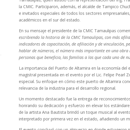
la CMIC. Participaron, además, el alcalde de Tampico Chu
e invitados especiales de todos los sectores empresariale
académicos en el sur del estado.
En su mensaje el presidente de la CMIC Tamaulipas com
escribiendo la historia de la CMIC Tamaulipas, con más afili
indicadores de capacitación, de afiliación y de vinculación,
hablar de números, el número más importante en una obra n
personas que beneficia, las familias a las que cada uno de nu
La importancia del Puerto de Altamira en la economía del e
magistral presentada en el evento por el Lic. Felipe Pearl Z
especial. Su enfoque en cómo este puerto de Altamira con
relevancia de la industria para el desarrollo regional.
Un momento destacado fue la entrega de reconocimientos
honrando su dedicación y esfuerzo en elevar los estándares
de la artista Ana Bautista brindó un toque musical al event
interpretado por primera vez en el estado, añadiendo un 
El evento concluyó con un almuerzo en donde estuvieron pr