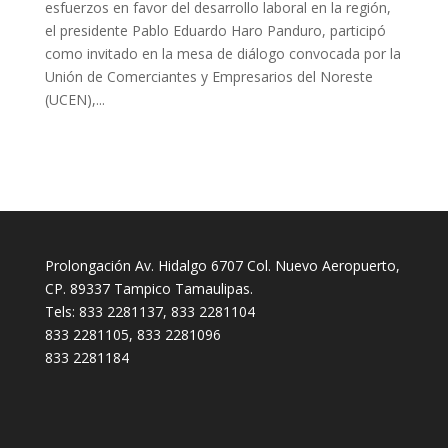
esfuerzos en favor del desarrollo laboral en la región,
el presidente Pablo Eduardo Haro Panduro, participó
como invitado en la mesa de diálogo convocada por la
Unión de Comerciantes y Empresarios del Noreste
(UCEN),...
Prolongación Av. Hidalgo 6707 Col. Nuevo Aeropuerto,
CP. 89337 Tampico Tamaulipas.
Tels: 833 2281137, 833 2281104
833 2281105, 833 2281096
833 2281184