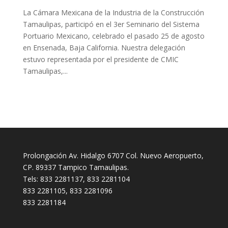
La Cámara Mexicana de la Industria de la Construcción
Tamaulipas, participó en el 3er Seminario del Sistema
Portuario Mexicano, celebrado el pasado 25 de agosto
en Ensenada, Baja California. Nuestra delegación
estuvo representada por el presidente de CMIC
Tamaulipas,...
Prolongación Av. Hidalgo 6707 Col. Nuevo Aeropuerto,
CP. 89337 Tampico Tamaulipas.
Tels: 833 2281137, 833 2281104
833 2281105, 833 2281096
833 2281184