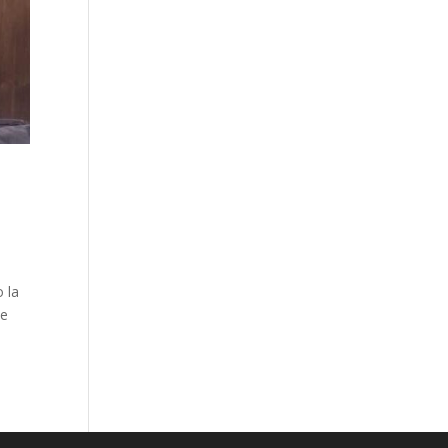
 la
de